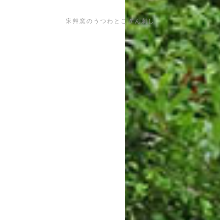
宋艸窯のうつわとこぎん刺し