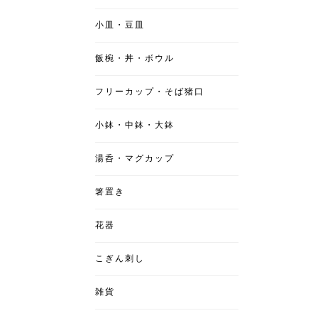
小皿・豆皿
飯椀・丼・ボウル
フリーカップ・そば猪口
小鉢・中鉢・大鉢
湯呑・マグカップ
箸置き
花器
こぎん刺し
雑貨