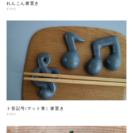
れんこん箸置き
¥990
ト音記号(マット青）箸置き
¥880