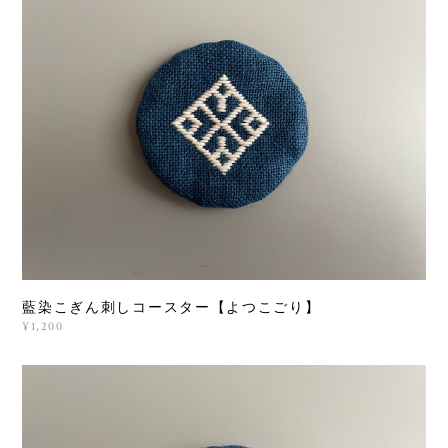
藍染こぎん刺しコースター【よつこごり】
¥1,200