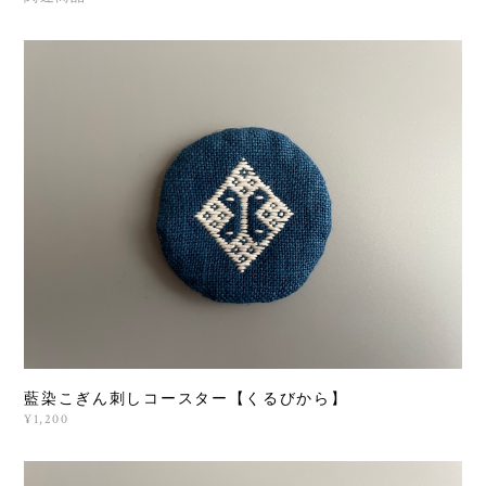
藍染こぎん刺しコースター【くるびから】
¥1,200