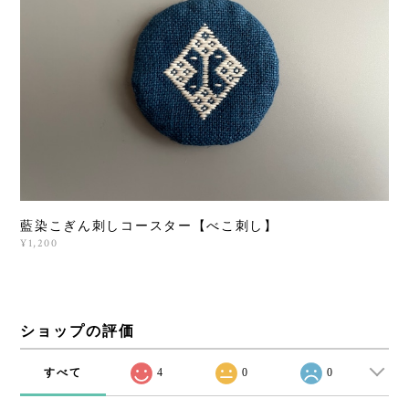
藍染こぎん刺しコースター【べこ刺し】
¥1,200
ショップの評価
すべて
4
0
0