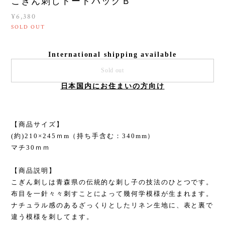
こぎん刺しトートバッグＢ
¥6,380
SOLD OUT
International shipping available
Sold out
日本国内にお住まいの方向け
【商品サイズ】
(約)210×245ｍm（持ち手含む：340mm）
マチ30ｍｍ
【商品説明】
こぎん刺しは青森県の伝統的な刺し子の技法のひとつです。
布目を一針々々刺すことによって幾何学模様が生まれます。
ナチュラル感のあるざっくりとしたリネン生地に、表と裏で
違う模様を刺してます。