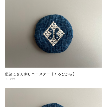
藍染こぎん刺しコースター【くるびから】
¥1,200