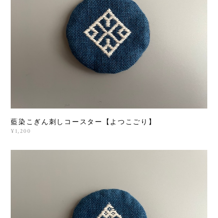
藍染こぎん刺しコースター【よつこごり】
¥1,200