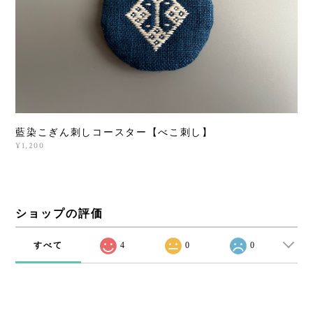
藍染こぎん刺しコースター【べこ刺し】
¥1,200
ショップの評価
すべて
4
0
0